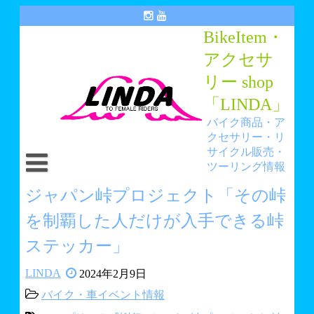
Skip
to
BikeItem・
content
アクセサ
リー shop
「LINDA」
バイク商品・ア
クセサリー・リ
サイクル販売・
ツーリング情報
トップ
ジャパン峠プロジェクト「その峠
を制覇した人だけが入手できる峠
アイテム・アクセサリーショップ「LINDA」
ステッカー」
リサイクルショップ「ANGEL HANA」
LINDA
2024年2月9日
You Tube LINDAチャンネル
バイク・車イベント情報
LINDA BLOG