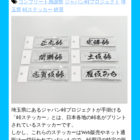
コンプリート感謝祭
ジャパン峠プロジェクト
埼
ライフプロテクトナビ～秩父地域情報BLOG～
バイク・車イベント情報
玉県
峠ステッカー
絶景
お問合せ
スモールのハッピーバイクライフ
埼玉県にあるジャパン峠プロジェクトが手掛ける
「峠ステッカー」とは、日本各地の峠名がプリント
されているステッカーです。
しかし、これらのステッカーはWeb販売やネット通
販は一切行われていないもので、峠周辺の特定の販