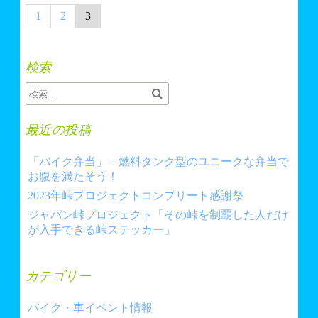
投
1
2
3
稿
の
検索
ペ
ー
ジ
最近の投稿
送
り
「バイク弁当」 – 燃料タンク型のユニークな弁当で
お腹を満たそう！
2023年峠プロジェクトコンプリート感謝祭
ジャパン峠プロジェクト「その峠を制覇した人だけ
が入手できる峠ステッカー」
カテゴリー
バイク・車イベント情報