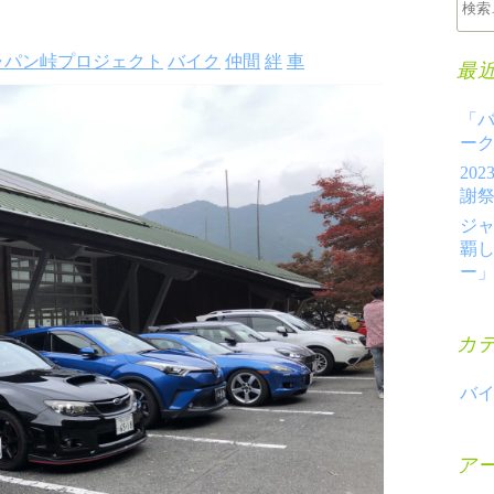
ャパン峠プロジェクト
バイク
仲間
絆
車
最
「バ
ー
20
謝
ジ
覇
ー
カ
バ
ア