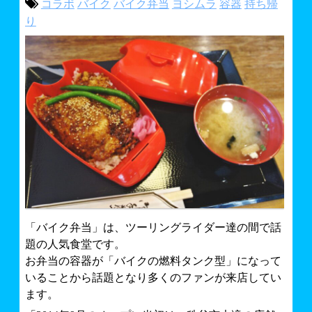
コラボ
バイク
バイク弁当
ヨシムラ
容器
持ち帰
ライフプロテクトナビ～秩父地域情報BLOG～
バイク・車イベント情報
り
お問合せ
スモールのハッピーバイクライフ
「バイク弁当」は、ツーリングライダー達の間で話
題の人気食堂です。
お弁当の容器が「バイクの燃料タンク型」になって
いることから話題となり多くのファンが来店してい
ます。