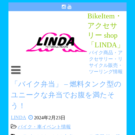
Skip
to
BikeItem・
content
アクセサ
リー shop
「LINDA」
バイク商品・ア
クセサリー・リ
サイクル販売・
ツーリング情報
トップ
「バイク弁当」 – 燃料タンク型の
ユニークな弁当でお腹を満たそ
アイテム・アクセサリーショップ「LINDA」
う！
リサイクルショップ「ANGEL HANA」
LINDA
2024年2月23日
You Tube LINDAチャンネル
バイク・車イベント情報
LINDA BLOG