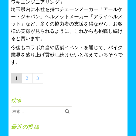
ワキエンジニアリング」
埼玉県内に本社を持つチェーンメーカー「アールケ
ー・ジャパン」ヘルメットメーカー「アライヘルメ
ット」など、多くの協力者の支援を得ながら、お客
様の笑顔が見られるように、これからも挑戦し続け
ると言います。
今後もコラボ弁当や店舗イベントを通じて、バイク
業界を盛り上げ貢献し続けたいと考えているそうで
す。
投
1
2
3
稿
の
検索
ペ
ー
ジ
最近の投稿
送