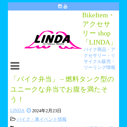
Skip
to
BikeItem・
content
アクセサ
リー shop
「LINDA」
バイク商品・ア
クセサリー・リ
サイクル販売・
ツーリング情報
トップ
「バイク弁当」 – 燃料タンク型の
ユニークな弁当でお腹を満たそ
アイテム・アクセサリーショップ「LINDA」
う！
リサイクルショップ「ANGEL HANA」
LINDA
2024年2月23日
You Tube LINDAチャンネル
バイク・車イベント情報
LINDA BLOG