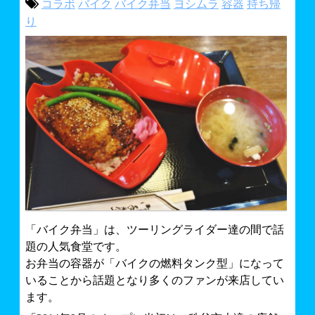
コラボ
バイク
バイク弁当
ヨシムラ
容器
持ち帰
ライフプロテクトナビ～秩父地域情報BLOG～
バイク・車イベント情報
り
お問合せ
スモールのハッピーバイクライフ
「バイク弁当」は、ツーリングライダー達の間で話
題の人気食堂です。
お弁当の容器が「バイクの燃料タンク型」になって
いることから話題となり多くのファンが来店してい
ます。