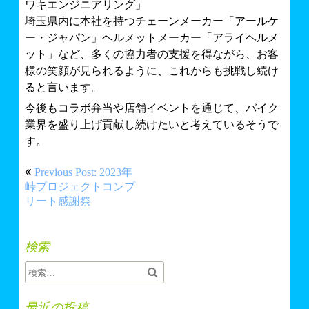
ワキエンジニアリング」
埼玉県内に本社を持つチェーンメーカー「アールケ
ー・ジャパン」ヘルメットメーカー「アライヘルメ
ット」など、多くの協力者の支援を得ながら、お客
様の笑顔が見られるように、これからも挑戦し続け
ると言います。
今後もコラボ弁当や店舗イベントを通じて、バイク
業界を盛り上げ貢献し続けたいと考えているそうで
す。
投
Previous Post: 2023年
稿
峠プロジェクトコンプ
リート感謝祭
ナ
ビ
検索
ゲ
ー
シ
最近の投稿