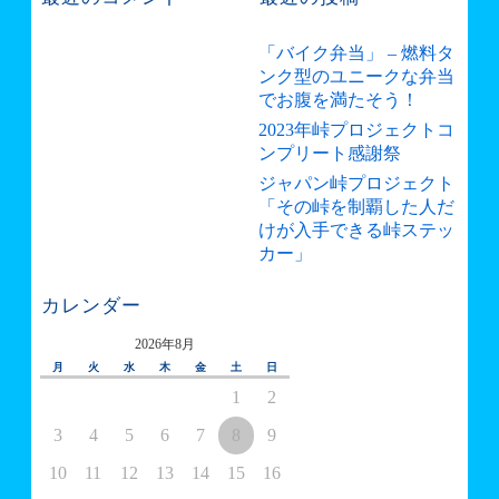
「バイク弁当」 – 燃料タ
ンク型のユニークな弁当
でお腹を満たそう！
2023年峠プロジェクトコ
ンプリート感謝祭
ジャパン峠プロジェクト
「その峠を制覇した人だ
けが入手できる峠ステッ
カー」
カレンダー
2026年8月
月
火
水
木
金
土
日
1
2
3
4
5
6
7
8
9
10
11
12
13
14
15
16