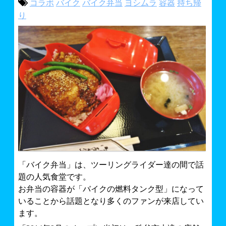
コラボ
バイク
バイク弁当
ヨシムラ
容器
持ち帰
ライフプロテクトナビ～秩父地域情報BLOG～
バイク・車イベント情報
り
お問合せ
スモールのハッピーバイクライフ
「バイク弁当」は、ツーリングライダー達の間で話
題の人気食堂です。
お弁当の容器が「バイクの燃料タンク型」になって
いることから話題となり多くのファンが来店してい
ます。