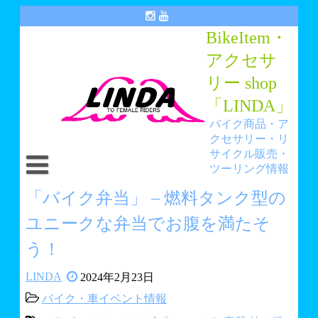
Skip
to
BikeItem・
content
アクセサ
リー shop
「LINDA」
バイク商品・ア
クセサリー・リ
サイクル販売・
ツーリング情報
トップ
「バイク弁当」 – 燃料タンク型の
ユニークな弁当でお腹を満たそ
アイテム・アクセサリーショップ「LINDA」
う！
リサイクルショップ「ANGEL HANA」
LINDA
2024年2月23日
You Tube LINDAチャンネル
バイク・車イベント情報
LINDA BLOG